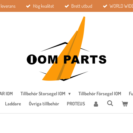
leverans
Hög kvalitet
Brett utbud
WORLD WIDE
AR IOM
Tillbehör Storsegel IOM
Tillbehör Försegel IOM
Fu
Laddare
Övriga tillbehör
PROTEUS