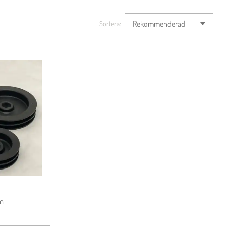
Sortera:
m