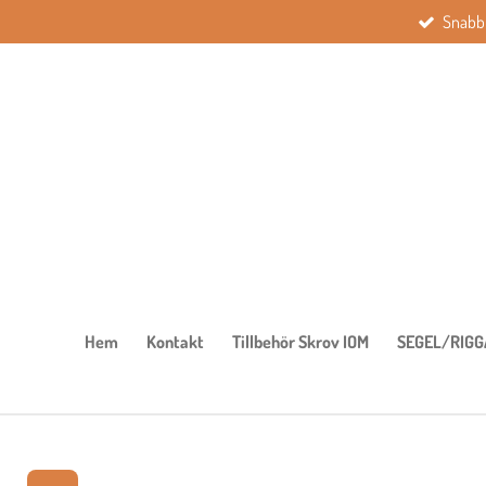
Snabb 
Hoppa
till
huvudinnehållet
Hem
Kontakt
Tillbehör Skrov IOM
SEGEL/RIGG