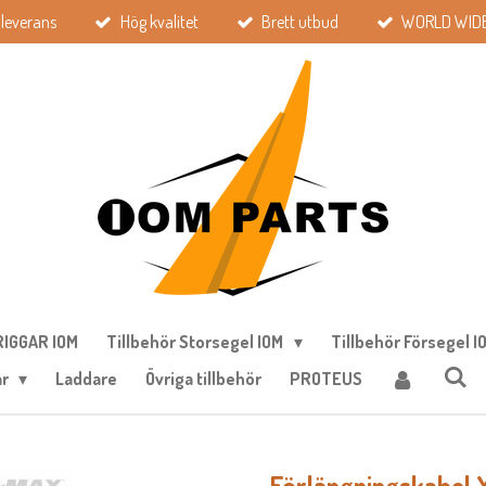
leverans
Hög kvalitet
Brett utbud
WORLD WIDE
IGGAR IOM
Tillbehör Storsegel IOM
Tillbehör Försegel I
ar
Laddare
Övriga tillbehör
PROTEUS
Förlängningskabe