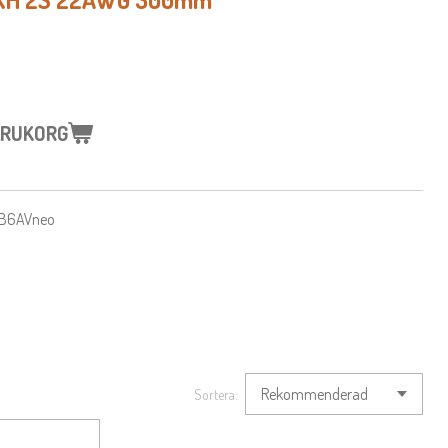
VARUKORG
h B6AVneo
Sortera: