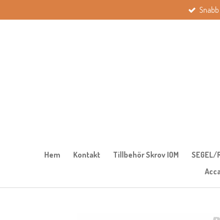
Snabb 
Hoppa
till
huvudinnehållet
Hem
Kontakt
Tillbehör Skrov IOM
SEGEL/R
Acc