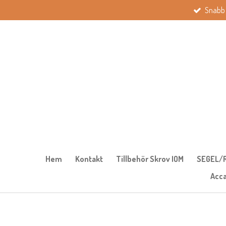
Snabb 
Hoppa
till
huvudinnehållet
Hem
Kontakt
Tillbehör Skrov IOM
SEGEL/R
Acc