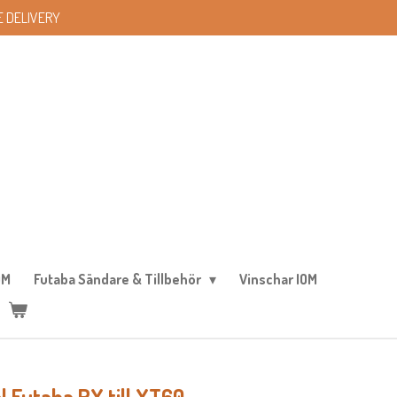
 DELIVERY
OM
Futaba Sändare & Tillbehör
Vinschar IOM
Futaba RX till XT60