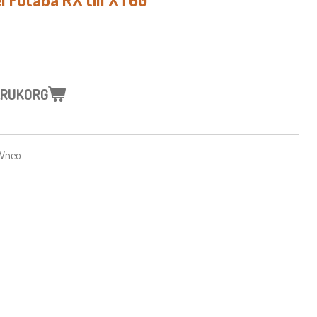
VARUKORG
AVneo