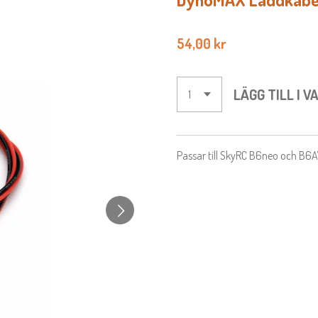
54,00 kr
LÄGG TILL I 
Passar till SkyRC B6neo och B6