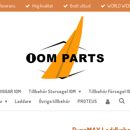
leverans
Hög kvalitet
Brett utbud
WORLD WIDE
IGGAR IOM
Tillbehör Storsegel IOM
Tillbehör Försegel I
ar
Laddare
Övriga tillbehör
PROTEUS
DynoMAX Laddkabel 