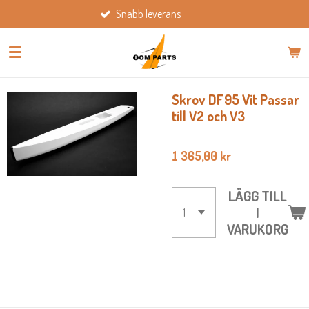
Snabb leverans
Hoppa
till
huvudinnehållet
Skrov DF95 Vit Passar
till V2 och V3
1 365,00 kr
LÄGG TILL
I
VARUKORG