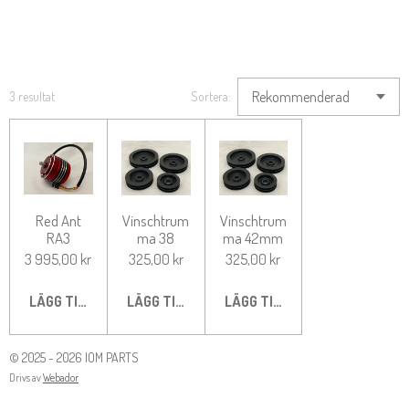
3 resultat
Sortera:
Red Ant
Vinschtrum
Vinschtrum
RA3
ma 38
ma 42mm
3 995,00 kr
325,00 kr
325,00 kr
LÄGG TILL I VARUKORG
LÄGG TILL I VARUKORG
LÄGG TILL I VARUKORG
© 2025 - 2026 IOM PARTS
Drivs av
Webador