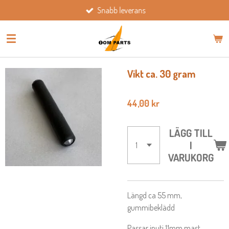
Snabb leverans
Hoppa
till
huvudinnehållet
Vikt ca. 30 gram
44,00 kr
LÄGG TILL
I
VARUKORG
Längd ca 55 mm,
gummibeklädd
Passar inuti 11mm mast