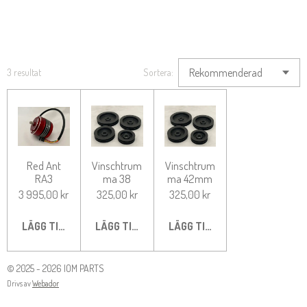
3 resultat
Sortera:
Red Ant
Vinschtrum
Vinschtrum
RA3
ma 38
ma 42mm
3 995,00 kr
325,00 kr
325,00 kr
LÄGG TILL I VARUKORG
LÄGG TILL I VARUKORG
LÄGG TILL I VARUKORG
© 2025 - 2026 IOM PARTS
Drivs av
Webador