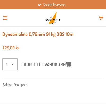
Snabb leverans
Hoppa
till
huvudinnehållet
Dyneemalina 0,76mm 91 kg OBS 10m
129,00 kr
LÄGG TILL I VARUKORG
Säljes i 10m spole